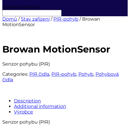
Vyberte stránku
Domů
/
Stav zařízení
/
PIR-pohyb
/ Browan
MotionSensor
Browan MotionSensor
Senzor pohybu (PIR)
Categories:
PIR čidla
,
PIR-pohyb
,
Pohyb
,
Pohybová
čidla
Description
Additional information
Výrobce
Senzor pohybu (PIR)