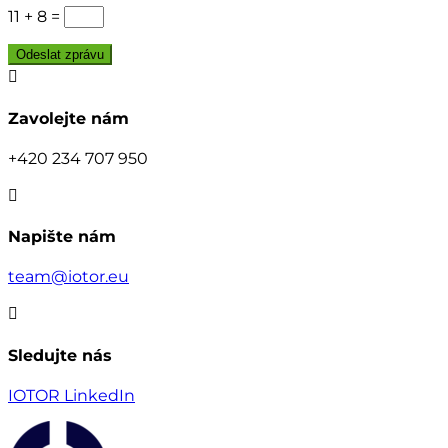
11 + 8
=
Odeslat zprávu

Zavolejte nám
+420 234 707 950

Napište nám
team@iotor.eu

Sledujte nás
IOTOR LinkedIn