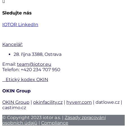

Sledujte nás
IOTOR LinkedIn
Kancelář:
28. října 3388, Ostrava
Email:
team@iotor.eu
Telefon: +420 234 707 950
Etický kodex OKIN
OKIN Group
OKIN Group
|
okinfacility.cz
|
hyverr.com
| datlowe.cz |
castimo.cz
© Copyright 2023 iotor a.s. |
Zásady zpracování
osobních údajů
|
Compliance