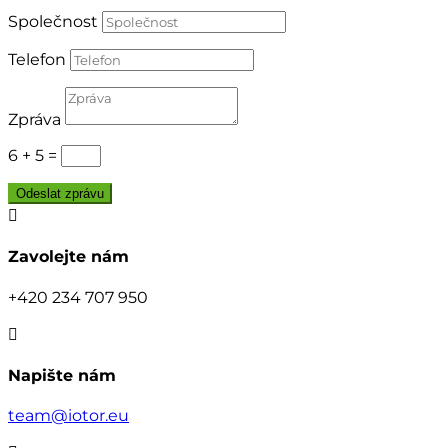
Společnost
Telefon
Zpráva
6 + 5
=
Odeslat zprávu

Zavolejte nám
+420 234 707 950

Napište nám
team@iotor.eu