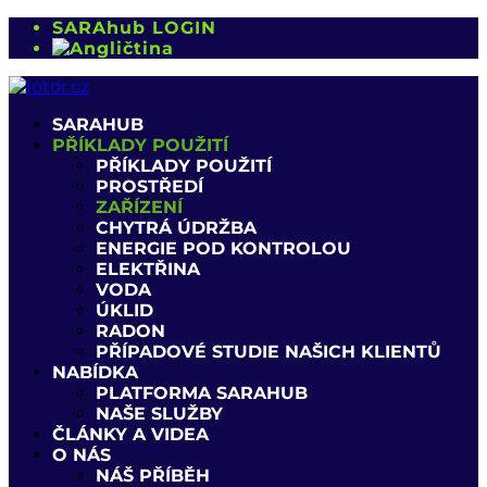
SARAhub LOGIN
SARAHUB
PŘÍKLADY POUŽITÍ
PŘÍKLADY POUŽITÍ
PROSTŘEDÍ
ZAŘÍZENÍ
CHYTRÁ ÚDRŽBA
ENERGIE POD KONTROLOU
ELEKTŘINA
VODA
ÚKLID
RADON
PŘÍPADOVÉ STUDIE NAŠICH KLIENTŮ
NABÍDKA
PLATFORMA SARAHUB
NAŠE SLUŽBY
ČLÁNKY A VIDEA
O NÁS
NÁŠ PŘÍBĚH