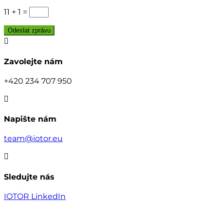
11 + 1
=
Odeslat zprávu

Zavolejte nám
+420 234 707 950

Napište nám
team@iotor.eu

Sledujte nás
IOTOR LinkedIn