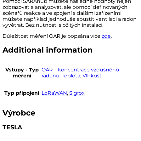
Pomocí SARAhub můžete následně hodnoty nejen
zobrazovat a analyzovat, ale pomocí definovaných
scénářů reakce a ve spojení s dalšími zařízeními
můžete například jednoduše spustit ventilaci a radon
vyvětrat. Bez nutnosti složitých instalací.
Důležitost měření OAR je popsána více
zde
.
Additional information
Vstupy - Typ
OAR – koncentrace vzdušného
měření
radonu
,
Teplota
,
Vlhkost
Typ připojení
LoRaWAN
,
Sigfox
Výrobce
TESLA