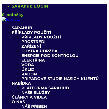
SARAhub LOGIN
0 položky
SARAHUB
PŘÍKLADY POUŽITÍ
PŘÍKLADY POUŽITÍ
PROSTŘEDÍ
ZAŘÍZENÍ
CHYTRÁ ÚDRŽBA
ENERGIE POD KONTROLOU
ELEKTŘINA
VODA
ÚKLID
RADON
PŘÍPADOVÉ STUDIE NAŠICH KLIENTŮ
NABÍDKA
PLATFORMA SARAHUB
NAŠE SLUŽBY
ČLÁNKY A VIDEA
O NÁS
NÁŠ PŘÍBĚH