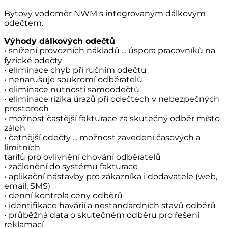
Bytový vodoměr NWM s integrovaným dálkovým
odečtem.
Výhody dálkových odečtů
• snížení provozních nákladů ... úspora pracovníků na
fyzické odečty
• eliminace chyb při ručním odečtu
• nenarušuje soukromí odběratelů
• eliminace nutnosti samoodečtů
• eliminace rizika úrazů při odečtech v nebezpečných
prostorech
• možnost častější fakturace za skutečný odběr místo
záloh
• četnější odečty ... možnost zavedení časových a
limitních
tarifů pro ovlivnění chování odběratelů
• začlenění do systému fakturace
• aplikační nástavby pro zákazníka i dodavatele (web,
email, SMS)
• denní kontrola ceny odběrů
• identifikace havárií a nestandardních stavů odběrů
• průběžná data o skutečném odběru pro řešení
reklamací