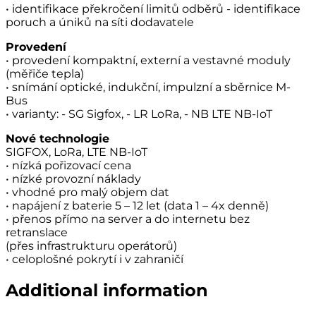
• identifikace překročení limitů odběrů - identifikace
poruch a úniků na síti dodavatele
Provedení
• provedení kompaktní, externí a vestavné moduly
(měřiče tepla)
• snímání optické, indukční, impulzní a sběrnice M-
Bus
• varianty: -
SG
Sigfox, -
LR
LoRa, -
NB
LTE NB-IoT
Nové technologie
SIGFOX, LoRa, LTE NB-IoT
• nízká pořizovací cena
• nízké provozní náklady
• vhodné pro malý objem dat
• napájení z baterie 5 – 12 let (data 1 – 4x denně)
• přenos přímo na server a do internetu bez
retranslace
(přes infrastrukturu operátorů)
• celoplošné pokrytí i v zahraničí
Additional information