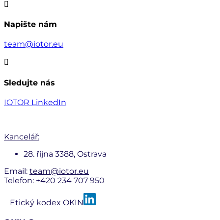

Napište nám
team@iotor.eu

Sledujte nás
IOTOR LinkedIn
Kancelář:
28. října 3388, Ostrava
Email:
team@iotor.eu
Telefon: +420 234 707 950
Etický kodex OKIN