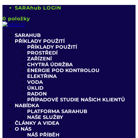
SARAhub LOGIN
0 položky
SARAHUB
PŘÍKLADY POUŽITÍ
PŘÍKLADY POUŽITÍ
PROSTŘEDÍ
ZAŘÍZENÍ
CHYTRÁ ÚDRŽBA
ENERGIE POD KONTROLOU
ELEKTŘINA
VODA
ÚKLID
RADON
PŘÍPADOVÉ STUDIE NAŠICH KLIENTŮ
NABÍDKA
PLATFORMA SARAHUB
NAŠE SLUŽBY
ČLÁNKY A VIDEA
O NÁS
NÁŠ PŘÍBĚH