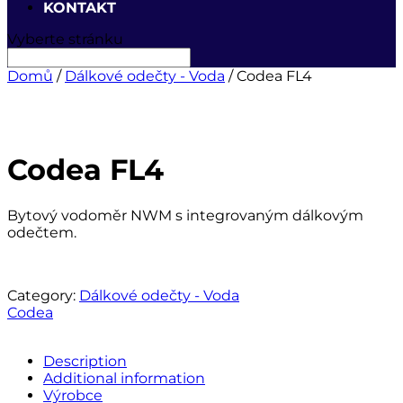
KONTAKT
Vyberte stránku
Domů
/
Dálkové odečty - Voda
/ Codea FL4
Codea FL4
Bytový vodoměr NWM s integrovaným dálkovým
odečtem.
Category:
Dálkové odečty - Voda
Codea
Description
Additional information
Výrobce