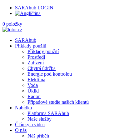
SARAhub LOGIN
0 položky
SARAhub
Příklady použití
Příklady použití
Prostředí
Zařízení
Chytrá údržba
Energie pod kontrolou
Elektřina
Voda
Úklid
Radon
Případové studie našich klientů
Nabídka
Platforma SARAhub
Naše služby
Články a videa
O nás
Náš příběh