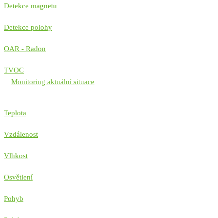
Detekce magnetu
Detekce polohy
OAR - Radon
TVOC
Monitoring aktuální situace
Teplota
Vzdálenost
Vlhkost
Osvětlení
Pohyb