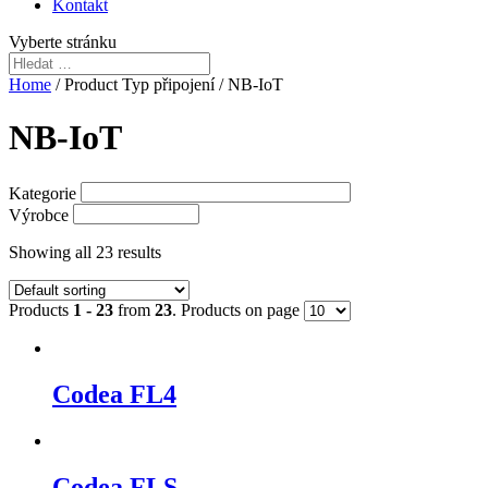
Kontakt
Vyberte stránku
Home
/ Product Typ připojení / NB-IoT
NB-IoT
Kategorie
Výrobce
Showing all 23 results
Products
1 - 23
from
23
. Products on page
Codea FL4
Codea FLS