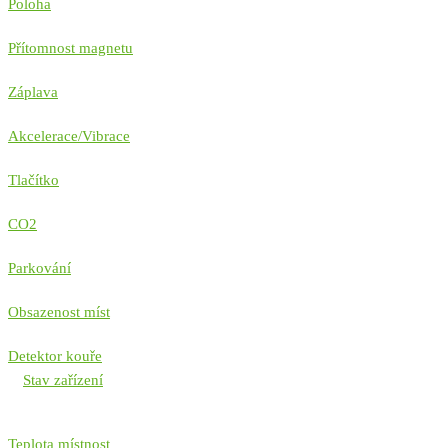
Poloha
Přítomnost magnetu
Záplava
Akcelerace/Vibrace
Tlačítko
CO2
Parkování
Obsazenost míst
Detektor kouře
Stav zařízení
Teplota místnost