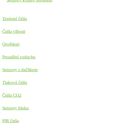
Senzory kvality prostředí
Teplotní čidla
Čidla vlhosti
Osvětlení
Proudění vzduchu
Senzory s tlačítkem
Tlaková čidla
Čidla CO2
Senzory hluku
PIR čidla