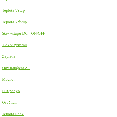
Teplota Vstup
Teplota Výstup
Stav vstupu DC - ON/OFF
Tlak v systému
Záplava
Stav napájení AC
Magnet
PIR-pohyb
Osvětlení
Teplota Rack