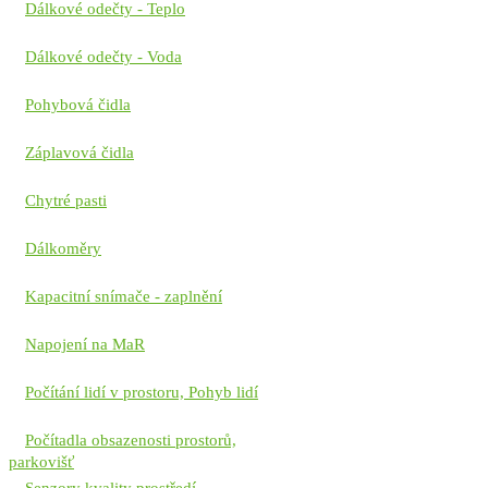
Dálkové odečty - Teplo
Dálkové odečty - Voda
Pohybová čidla
Záplavová čidla
Chytré pasti
Dálkoměry
Kapacitní snímače - zaplnění
Napojení na MaR
Počítání lidí v prostoru, Pohyb lidí
Počítadla obsazenosti prostorů,
parkovišť