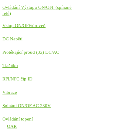
Ovládání Výstupu ON/OFF (spínané
relé)
Vstup ON/OFF/úroveň
DC Napětí
Protékající proud (3x) DC/AC
Tlačítko
RFI/NFC čip ID
Vibrace
Spínáni ON/OF AC 230V
Ovládání topení
OAR