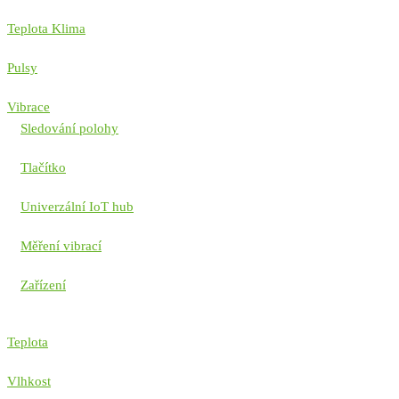
Teplota Klima
Pulsy
Vibrace
Sledování polohy
Tlačítko
Univerzální IoT hub
Měření vibrací
Zařízení
Teplota
Vlhkost