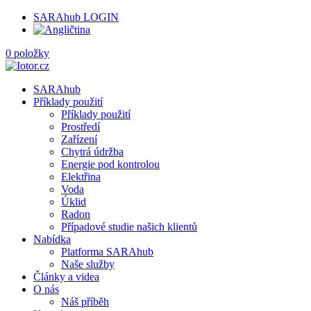
SARAhub LOGIN
0 položky
SARAhub
Příklady použití
Příklady použití
Prostředí
Zařízení
Chytrá údržba
Energie pod kontrolou
Elektřina
Voda
Úklid
Radon
Případové studie našich klientů
Nabídka
Platforma SARAhub
Naše služby
Články a videa
O nás
Náš příběh