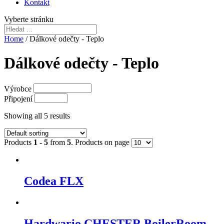
Kontakt
Vyberte stránku
Home
/ Dálkové odečty - Teplo
Dálkové odečty - Teplo
Výrobce
Připojení
Showing all 5 results
Products
1 - 5
from
5
. Products on page
Codea FLX
Hardwario CHESTER BoilerRoom