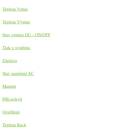
Teplota Vstup
Teplota Výstup
Stav vstupu DC - ON/OFF
Tlak v systému
Záplava
Stav napájení AC
Magnet
PIR-pohyb
Osvětlení
Teplota Rack