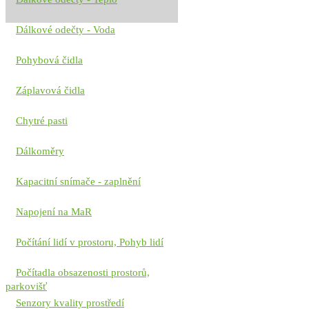
Dálkové odečty - Voda
Pohybová čidla
Záplavová čidla
Chytré pasti
Dálkoměry
Kapacitní snímače - zaplnění
Napojení na MaR
Počítání lidí v prostoru, Pohyb lidí
Počítadla obsazenosti prostorů,
parkovišť
Senzory kvality prostředí