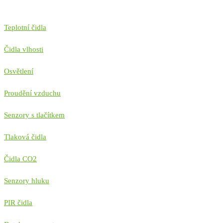
Teplotní čidla
Čidla vlhosti
Osvětlení
Proudění vzduchu
Senzory s tlačítkem
Tlaková čidla
Čidla CO2
Senzory hluku
PIR čidla