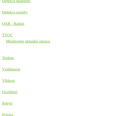
Detekce magnetu
Detekce polohy
OAR - Radon
TVOC
Monitoring aktuální situace
Teplota
Vzdálenost
Vlhkost
Osvětlení
Pohyb
Poloha