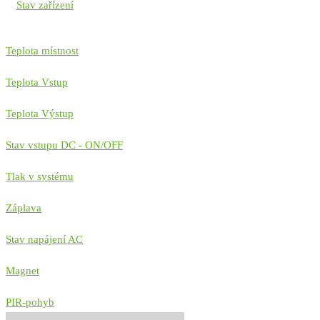
Stav zařízení
Teplota místnost
Teplota Vstup
Teplota Výstup
Stav vstupu DC - ON/OFF
Tlak v systému
Záplava
Stav napájení AC
Magnet
PIR-pohyb