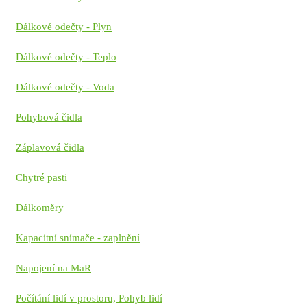
Dálkové odečty - Plyn
Dálkové odečty - Teplo
Dálkové odečty - Voda
Pohybová čidla
Záplavová čidla
Chytré pasti
Dálkoměry
Kapacitní snímače - zaplnění
Napojení na MaR
Počítání lidí v prostoru, Pohyb lidí