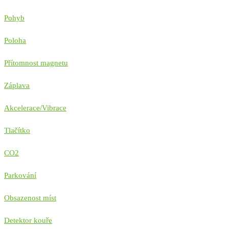
Pohyb
Poloha
Přítomnost magnetu
Záplava
Akcelerace/Vibrace
Tlačítko
CO2
Parkování
Obsazenost míst
Detektor kouře