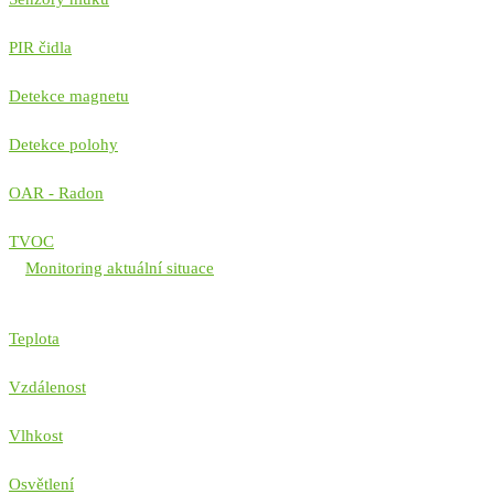
PIR čidla
Detekce magnetu
Detekce polohy
OAR - Radon
TVOC
Monitoring aktuální situace
Teplota
Vzdálenost
Vlhkost
Osvětlení