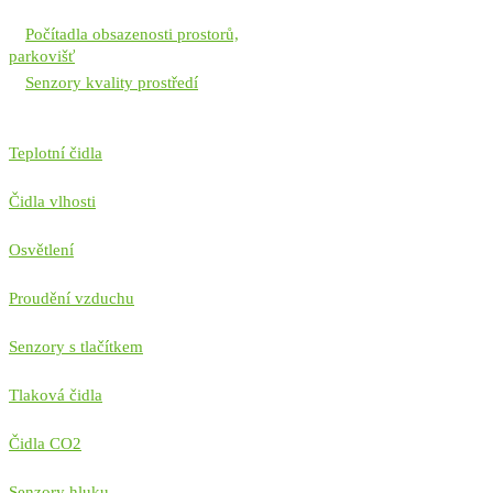
Počítadla obsazenosti prostorů,
parkovišť
Senzory kvality prostředí
Teplotní čidla
Čidla vlhosti
Osvětlení
Proudění vzduchu
Senzory s tlačítkem
Tlaková čidla
Čidla CO2
Senzory hluku