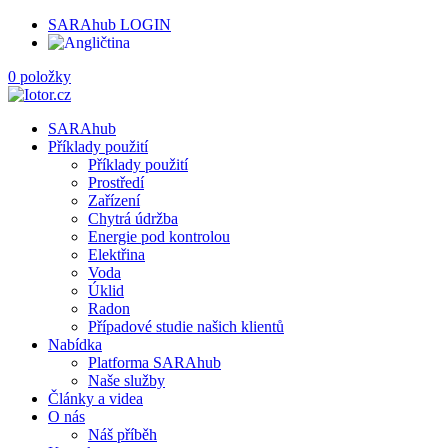
SARAhub LOGIN
0 položky
SARAhub
Příklady použití
Příklady použití
Prostředí
Zařízení
Chytrá údržba
Energie pod kontrolou
Elektřina
Voda
Úklid
Radon
Případové studie našich klientů
Nabídka
Platforma SARAhub
Naše služby
Články a videa
O nás
Náš příběh