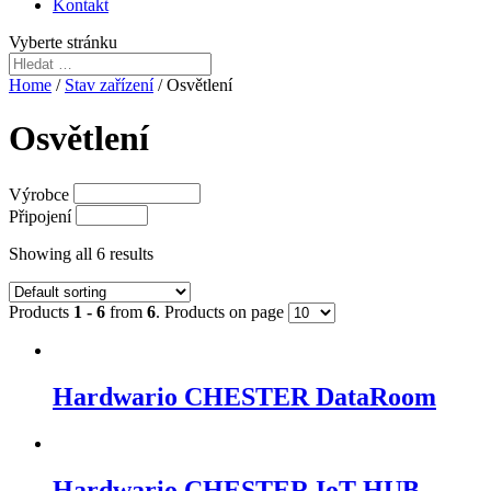
Kontakt
Vyberte stránku
Home
/
Stav zařízení
/ Osvětlení
Osvětlení
Výrobce
Připojení
Showing all 6 results
Products
1 - 6
from
6
. Products on page
Hardwario CHESTER DataRoom
Hardwario CHESTER IoT HUB