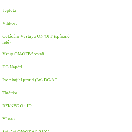
Teplota
Vlhkost
Ovládání Výstupu ON/OFF (spínané
relé)
Vstup ON/OFF/úroveň
DC Napětí
Protékající proud (3x) DC/AC
Tlačítko
RFI/NFC čip ID
Vibrace
Spínáni ON/OF AC 230V