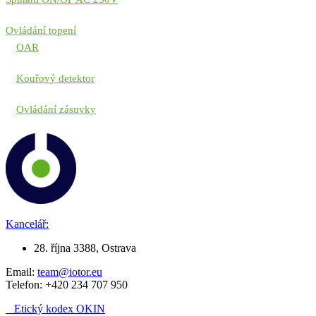
Ovládání topení
OAR
Kouřový detektor
Ovládání zásuvky
Kancelář:
28. října 3388, Ostrava
Email:
team@iotor.eu
Telefon: +420 234 707 950
Etický kodex OKIN