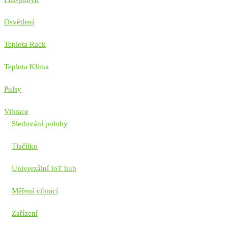
Osvětlení
Teplota Rack
Teplota Klima
Pulsy
Vibrace
Sledování polohy
Tlačítko
Univerzální IoT hub
Měření vibrací
Zařízení