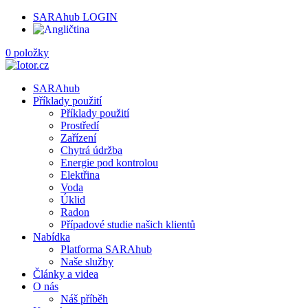
SARAhub LOGIN
0 položky
SARAhub
Příklady použití
Příklady použití
Prostředí
Zařízení
Chytrá údržba
Energie pod kontrolou
Elektřina
Voda
Úklid
Radon
Případové studie našich klientů
Nabídka
Platforma SARAhub
Naše služby
Články a videa
O nás
Náš příběh