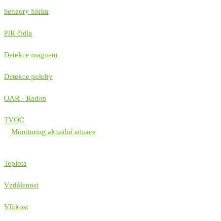
Senzory hluku
PIR čidla
Detekce magnetu
Detekce polohy
OAR - Radon
TVOC
Monitoring aktuální situace
Teplota
Vzdálenost
Vlhkost