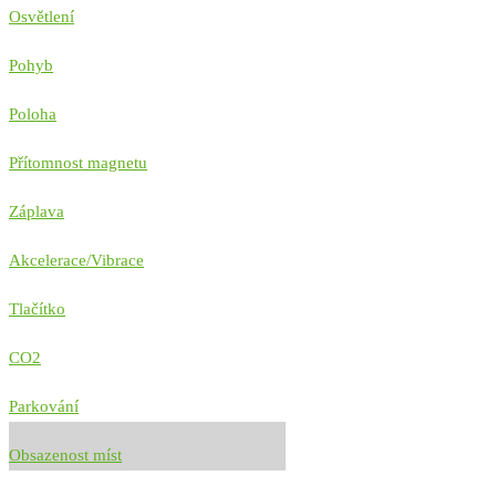
Osvětlení
Pohyb
Poloha
Přítomnost magnetu
Záplava
Akcelerace/Vibrace
Tlačítko
CO2
Parkování
Obsazenost míst