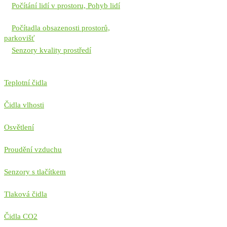
Počítání lidí v prostoru, Pohyb lidí
Počítadla obsazenosti prostorů,
parkovišť
Senzory kvality prostředí
Teplotní čidla
Čidla vlhosti
Osvětlení
Proudění vzduchu
Senzory s tlačítkem
Tlaková čidla
Čidla CO2