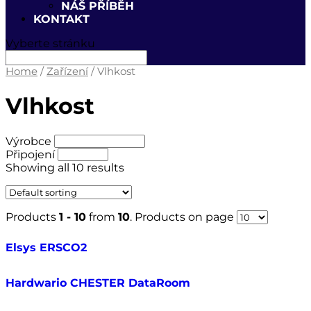
NÁŠ PŘÍBĚH
KONTAKT
Vyberte stránku
Home
/
Zařízení
/ Vlhkost
Vlhkost
Výrobce
Připojení
Showing all 10 results
Products
1 - 10
from
10
. Products on page
Elsys ERSCO2
Hardwario CHESTER DataRoom