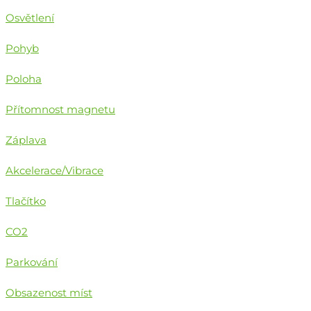
Osvětlení
Pohyb
Poloha
Přítomnost magnetu
Záplava
Akcelerace/Vibrace
Tlačítko
CO2
Parkování
Obsazenost míst