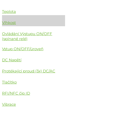
Teplota
Vlhkost
Ovládání Výstupu ON/OFF
(spínané relé)
Vstup ON/OFF/úroveň
DC Napětí
Protékající proud (3x) DC/AC
Tlačítko
RFI/NFC čip ID
Vibrace