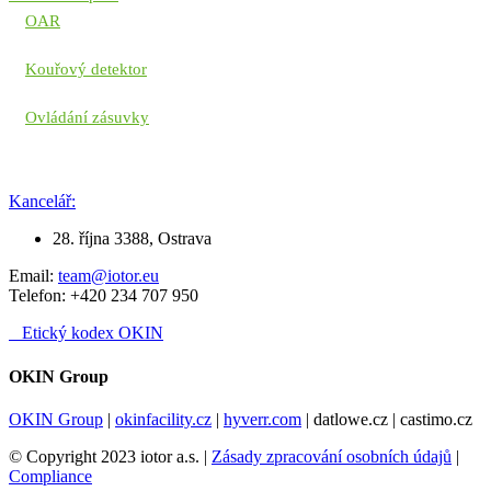
OAR
Kouřový detektor
Ovládání zásuvky
Kancelář:
28. října 3388, Ostrava
Email:
team@iotor.eu
Telefon: +420 234 707 950
Etický kodex OKIN
OKIN Group
OKIN Group
|
okinfacility.cz
|
hyverr.com
| datlowe.cz | castimo.cz
© Copyright 2023 iotor a.s. |
Zásady zpracování osobních údajů
|
Compliance