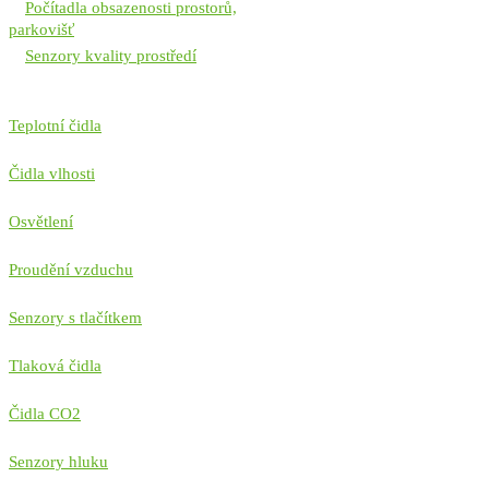
Počítadla obsazenosti prostorů,
parkovišť
Senzory kvality prostředí
Teplotní čidla
Čidla vlhosti
Osvětlení
Proudění vzduchu
Senzory s tlačítkem
Tlaková čidla
Čidla CO2
Senzory hluku