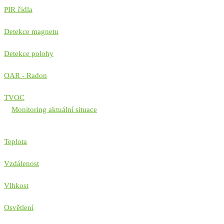
PIR čidla
Detekce magnetu
Detekce polohy
OAR - Radon
TVOC
Monitoring aktuální situace
Teplota
Vzdálenost
Vlhkost
Osvětlení