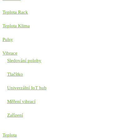
Teplota Rack
Teplota Klima
Pulsy
Vibrace
Sledování polohy
Tlačítko
Univerzální IoT hub
Měření vibrací
Zařízení
Teplota