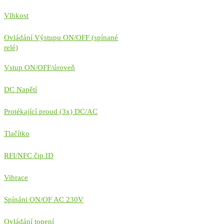
Vlhkost
Ovládání Výstupu ON/OFF (spínané
relé)
Vstup ON/OFF/úroveň
DC Napětí
Protékající proud (3x) DC/AC
Tlačítko
RFI/NFC čip ID
Vibrace
Spínáni ON/OF AC 230V
Ovládání topení