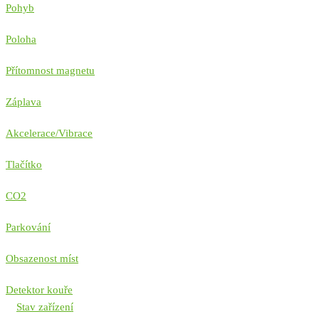
Pohyb
Poloha
Přítomnost magnetu
Záplava
Akcelerace/Vibrace
Tlačítko
CO2
Parkování
Obsazenost míst
Detektor kouře
Stav zařízení