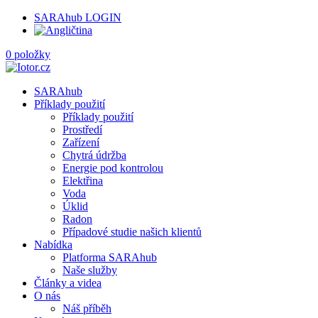
SARAhub LOGIN
0 položky
SARAhub
Příklady použití
Příklady použití
Prostředí
Zařízení
Chytrá údržba
Energie pod kontrolou
Elektřina
Voda
Úklid
Radon
Případové studie našich klientů
Nabídka
Platforma SARAhub
Naše služby
Články a videa
O nás
Náš příběh