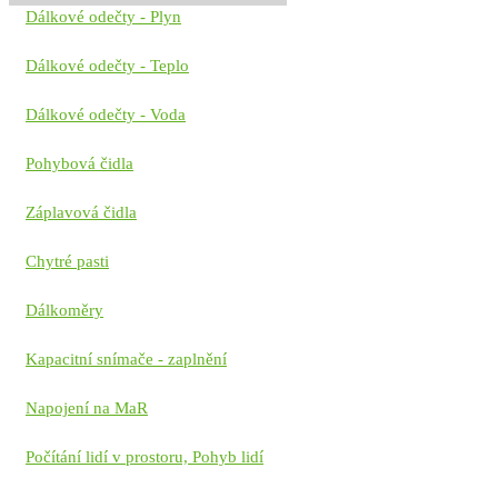
Dálkové odečty - Plyn
Dálkové odečty - Teplo
Dálkové odečty - Voda
Pohybová čidla
Záplavová čidla
Chytré pasti
Dálkoměry
Kapacitní snímače - zaplnění
Napojení na MaR
Počítání lidí v prostoru, Pohyb lidí