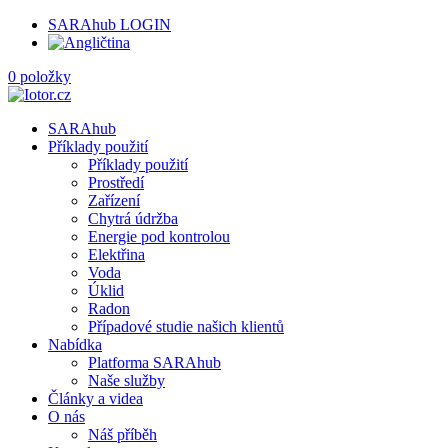
SARAhub LOGIN
0 položky
SARAhub
Příklady použití
Příklady použití
Prostředí
Zařízení
Chytrá údržba
Energie pod kontrolou
Elektřina
Voda
Úklid
Radon
Případové studie našich klientů
Nabídka
Platforma SARAhub
Naše služby
Články a videa
O nás
Náš příběh