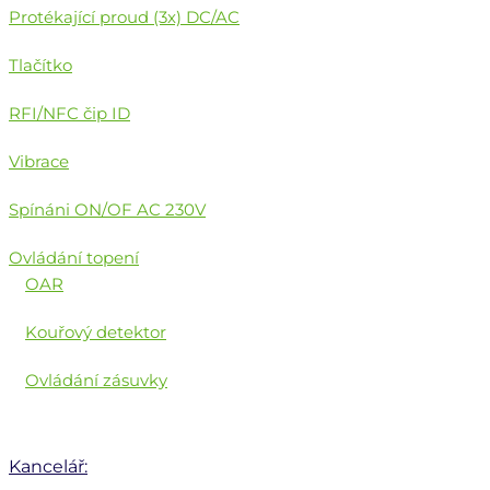
Protékající proud (3x) DC/AC
Tlačítko
RFI/NFC čip ID
Vibrace
Spínáni ON/OF AC 230V
Ovládání topení
OAR
Kouřový detektor
Ovládání zásuvky
Kancelář: