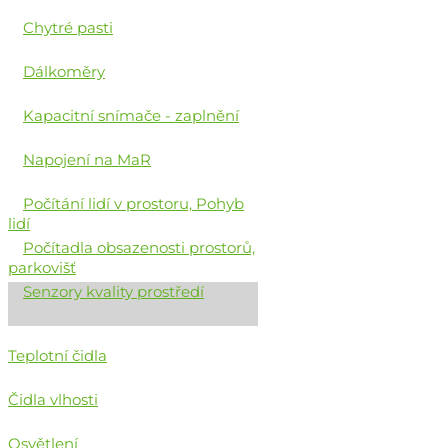
Chytré pasti
Dálkoměry
Kapacitní snímače - zaplnění
Napojení na MaR
Počítání lidí v prostoru, Pohyb
lidí
Počítadla obsazenosti prostorů,
parkovišť
Senzory kvality prostředí
Teplotní čidla
Čidla vlhosti
Osvětlení