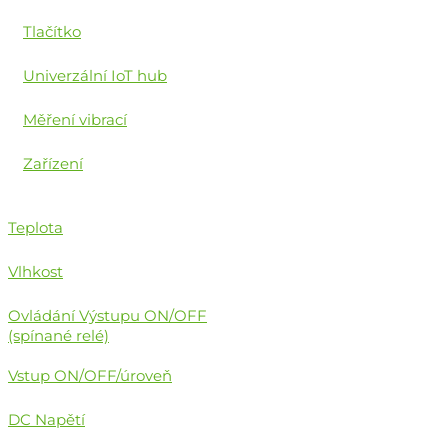
Tlačítko
Univerzální IoT hub
Měření vibrací
Zařízení
Teplota
Vlhkost
Ovládání Výstupu ON/OFF
(spínané relé)
Vstup ON/OFF/úroveň
DC Napětí