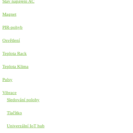
Stav napájení AC
Magnet
PIR-pohyb
Osvětlení
Teplota Rack
Teplota Klima
Pulsy
Vibrace
Sledování polohy
Tlačítko
Univerzální IoT hub