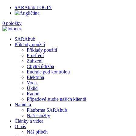
SARAhub LOGIN
0 položky
SARAhub
Příklady použití
Příklady použití
Prostředí
Zařízení
Chytrá údržba
Energie pod kontrolou
Elektřina
Voda
Úklid
Radon
Případové studie našich klientů
Nabídka
Platforma SARAhub
Naše služby
Články a videa
O nás
Náš příběh