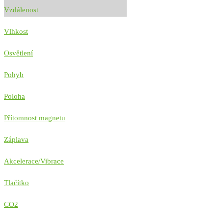
Vzdálenost
Vlhkost
Osvětlení
Pohyb
Poloha
Přítomnost magnetu
Záplava
Akcelerace/Vibrace
Tlačítko
CO2