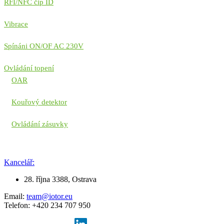
RFI/NFC čip ID
Vibrace
Spínáni ON/OF AC 230V
Ovládání topení
OAR
Kouřový detektor
Ovládání zásuvky
Kancelář:
28. října 3388, Ostrava
Email:
team@iotor.eu
Telefon: +420 234 707 950