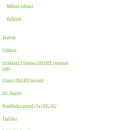
Měření vibrací
Zařízení
Teplota
Vlhkost
Ovládání Výstupu ON/OFF (spínané
relé)
Vstup ON/OFF/úroveň
DC Napětí
Protékající proud (3x) DC/AC
Tlačítko