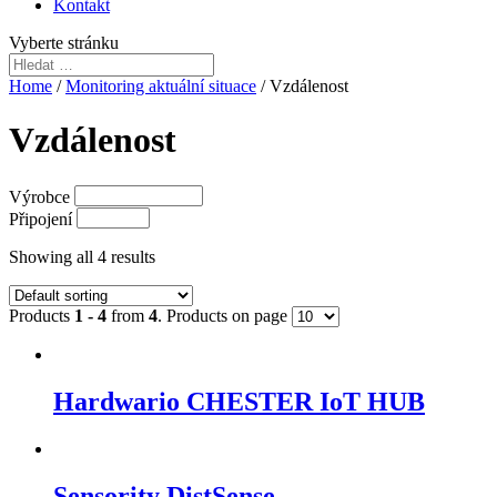
Kontakt
Vyberte stránku
Home
/
Monitoring aktuální situace
/ Vzdálenost
Vzdálenost
Výrobce
Připojení
Showing all 4 results
Products
1 - 4
from
4
. Products on page
Hardwario CHESTER IoT HUB
Sensority DistSense