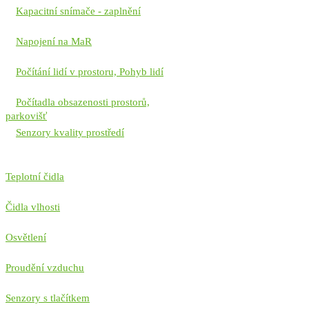
Kapacitní snímače - zaplnění
Napojení na MaR
Počítání lidí v prostoru, Pohyb lidí
Počítadla obsazenosti prostorů,
parkovišť
Senzory kvality prostředí
Teplotní čidla
Čidla vlhosti
Osvětlení
Proudění vzduchu
Senzory s tlačítkem