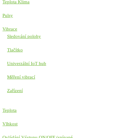
Teplota Klima
Pulsy
Vibrace
Sledování polohy
Tlačítko
Univerzální IoT hub
Měření vibrací
Zařízení
Teplota
Vlhkost
Ovládání Výstupu ON/OFF (spínané