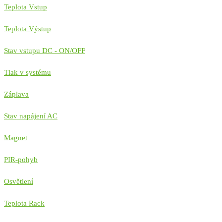
Teplota Vstup
Teplota Výstup
Stav vstupu DC - ON/OFF
Tlak v systému
Záplava
Stav napájení AC
Magnet
PIR-pohyb
Osvětlení
Teplota Rack