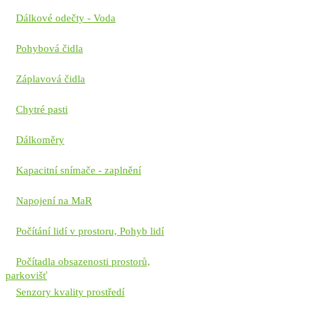
Dálkové odečty - Voda
Pohybová čidla
Záplavová čidla
Chytré pasti
Dálkoměry
Kapacitní snímače - zaplnění
Napojení na MaR
Počítání lidí v prostoru, Pohyb lidí
Počítadla obsazenosti prostorů,
parkovišť
Senzory kvality prostředí