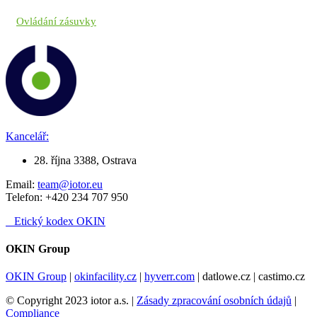
Ovládání zásuvky
Kancelář:
28. října 3388, Ostrava
Email:
team@iotor.eu
Telefon: +420 234 707 950
Etický kodex OKIN
OKIN Group
OKIN Group
|
okinfacility.cz
|
hyverr.com
| datlowe.cz | castimo.cz
© Copyright 2023 iotor a.s. |
Zásady zpracování osobních údajů
|
Compliance