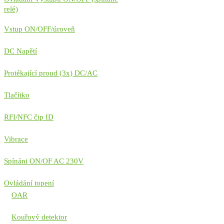
relé)
Vstup ON/OFF/úroveň
DC Napětí
Protékající proud (3x) DC/AC
Tlačítko
RFI/NFC čip ID
Vibrace
Spínáni ON/OF AC 230V
Ovládání topení
OAR
Kouřový detektor