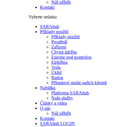
Náš příběh
Kontakt
Vyberte stránku
SARAhub
Příklady použití
Příklady použití
Prostředí
Zařízení
Chytrá údržba
Energie pod kontrolou
Elektřina
Voda
Úklid
Radon
Případové studie našich klientů
Nabídka
Platforma SARAhub
Naše služby
Články a videa
O nás
Náš příběh
Kontakt
SARAhub LOGIN