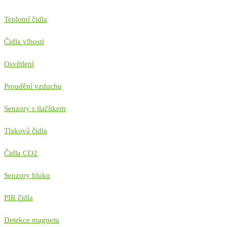
Teplotní čidla
Čidla vlhosti
Osvětlení
Proudění vzduchu
Senzory s tlačítkem
Tlaková čidla
Čidla CO2
Senzory hluku
PIR čidla
Detekce magnetu