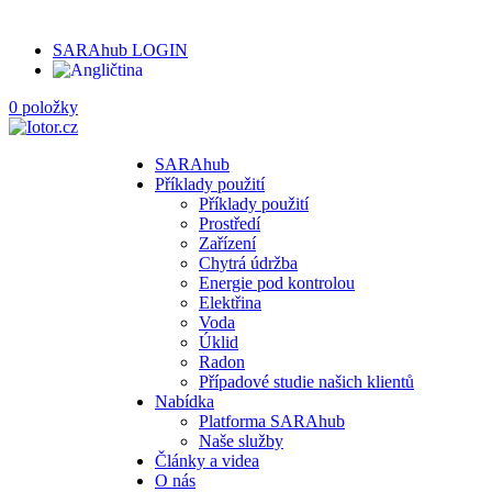
SARAhub LOGIN
0 položky
SARAhub
Příklady použití
Příklady použití
Prostředí
Zařízení
Chytrá údržba
Energie pod kontrolou
Elektřina
Voda
Úklid
Radon
Případové studie našich klientů
Nabídka
Platforma SARAhub
Naše služby
Články a videa
O nás