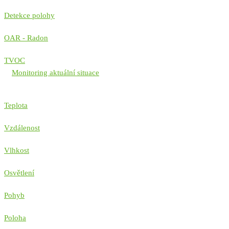
Detekce polohy
OAR - Radon
TVOC
Monitoring aktuální situace
Teplota
Vzdálenost
Vlhkost
Osvětlení
Pohyb
Poloha