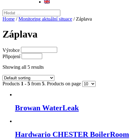
Home
/
Monitoring aktuální situace
/ Záplava
Záplava
Výrobce
Připojení
Showing all 5 results
Products
1 - 5
from
5
. Products on page
Browan WaterLeak
Hardwario CHESTER BoilerRoom