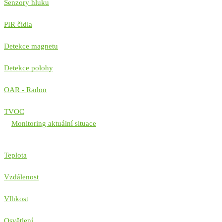
Senzory hluku
PIR čidla
Detekce magnetu
Detekce polohy
OAR - Radon
TVOC
Monitoring aktuální situace
Teplota
Vzdálenost
Vlhkost
Osvětlení