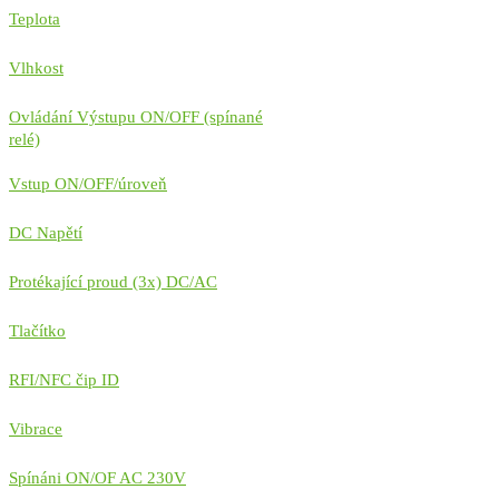
Teplota
Vlhkost
Ovládání Výstupu ON/OFF (spínané
relé)
Vstup ON/OFF/úroveň
DC Napětí
Protékající proud (3x) DC/AC
Tlačítko
RFI/NFC čip ID
Vibrace
Spínáni ON/OF AC 230V