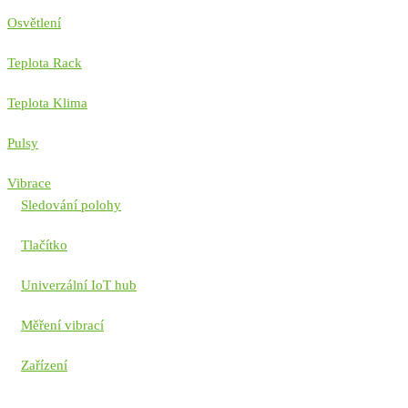
Osvětlení
Teplota Rack
Teplota Klima
Pulsy
Vibrace
Sledování polohy
Tlačítko
Univerzální IoT hub
Měření vibrací
Zařízení