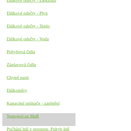
Dálkové odečty - Elektřina
Dálkové odečty - Plyn
Dálkové odečty - Teplo
Dálkové odečty - Voda
Pohybová čidla
Záplavová čidla
Chytré pasti
Dálkoměry
Kapacitní snímače - zaplnění
Napojení na MaR
Počítání lidí v prostoru, Pohyb lidí