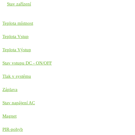
Stav zařízení
Teplota místnost
Teplota Vstup
Teplota Výstup
Stav vstupu DC - ON/OFF
Tlak v systému
Záplava
Stav napájení AC
Magnet
PIR-pohyb