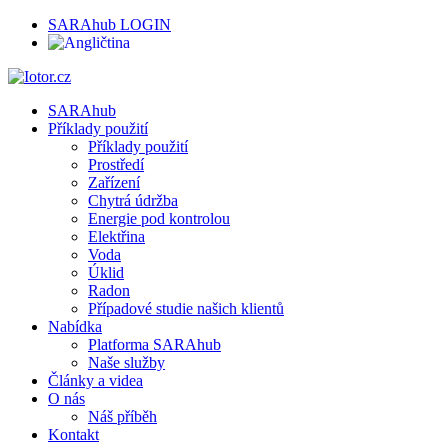
SARAhub LOGIN
SARAhub
Příklady použití
Příklady použití
Prostředí
Zařízení
Chytrá údržba
Energie pod kontrolou
Elektřina
Voda
Úklid
Radon
Případové studie našich klientů
Nabídka
Platforma SARAhub
Naše služby
Články a videa
O nás
Náš příběh
Kontakt