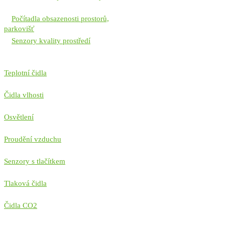
Počítadla obsazenosti prostorů,
parkovišť
Senzory kvality prostředí
Teplotní čidla
Čidla vlhosti
Osvětlení
Proudění vzduchu
Senzory s tlačítkem
Tlaková čidla
Čidla CO2