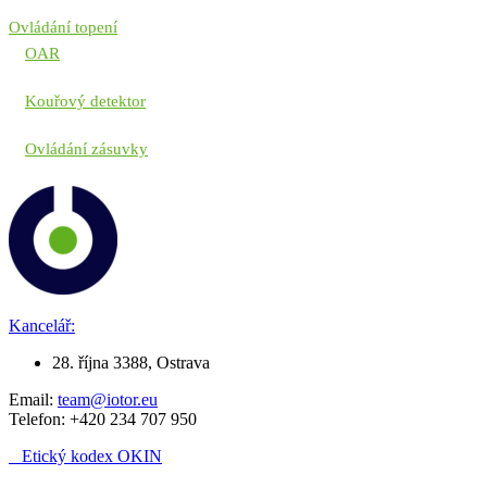
Ovládání topení
OAR
Kouřový detektor
Ovládání zásuvky
Kancelář:
28. října 3388, Ostrava
Email:
team@iotor.eu
Telefon: +420 234 707 950
Etický kodex OKIN