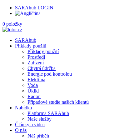
SARAhub LOGIN
0 položky
SARAhub
Příklady použití
Příklady použití
Prostředí
Zařízení
Chytrá údržba
Energie pod kontrolou
Elektřina
Voda
Úklid
Radon
Případové studie našich klientů
Nabídka
Platforma SARAhub
Naše služby
Články a videa
O nás
Náš příběh