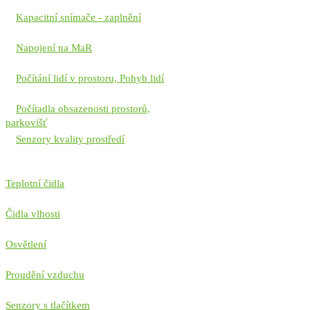
Kapacitní snímače - zaplnění
Napojení na MaR
Počítání lidí v prostoru, Pohyb lidí
Počítadla obsazenosti prostorů,
parkovišť
Senzory kvality prostředí
Teplotní čidla
Čidla vlhosti
Osvětlení
Proudění vzduchu
Senzory s tlačítkem