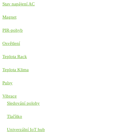
Stav napájení AC
Magnet
PIR-pohyb
Osvětlení
Teplota Rack
Teplota Klima
Pulsy
Vibrace
Sledování polohy
Tlačítko
Univerzální IoT hub