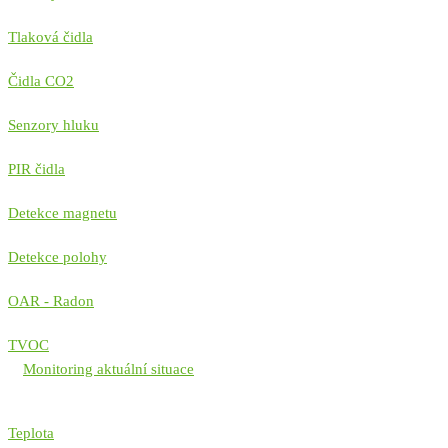
Tlaková čidla
Čidla CO2
Senzory hluku
PIR čidla
Detekce magnetu
Detekce polohy
OAR - Radon
TVOC
Monitoring aktuální situace
Teplota