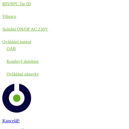
RFI/NFC čip ID
Vibrace
Spínáni ON/OF AC 230V
Ovládání topení
OAR
Kouřový detektor
Ovládání zásuvky
Kancelář: