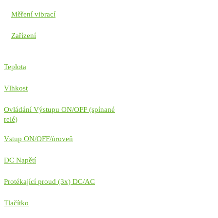
Měření vibrací
Zařízení
Teplota
Vlhkost
Ovládání Výstupu ON/OFF (spínané
relé)
Vstup ON/OFF/úroveň
DC Napětí
Protékající proud (3x) DC/AC
Tlačítko