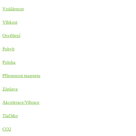
Vzdálenost
Vlhkost
Osvětlení
Pohyb
Poloha
Přítomnost magnetu
Záplava
Akcelerace/Vibrace
Tlačítko
CO2