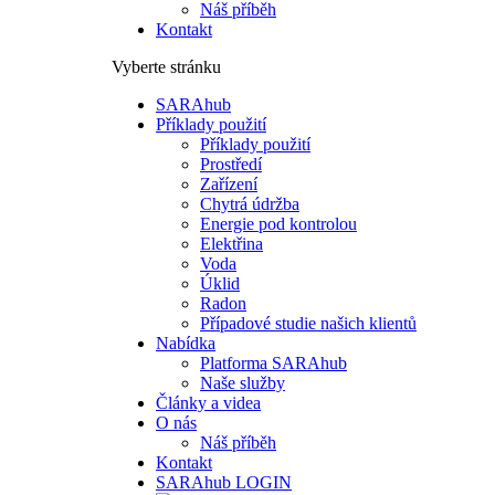
Náš příběh
Kontakt
Vyberte stránku
SARAhub
Příklady použití
Příklady použití
Prostředí
Zařízení
Chytrá údržba
Energie pod kontrolou
Elektřina
Voda
Úklid
Radon
Případové studie našich klientů
Nabídka
Platforma SARAhub
Naše služby
Články a videa
O nás
Náš příběh
Kontakt
SARAhub LOGIN