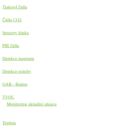
Tlaková čidla
Čidla CO2
Senzory hluku
PIR čidla
Detekce magnetu
Detekce polohy
OAR - Radon
TVOC
Monitoring aktuální situace
Teplota