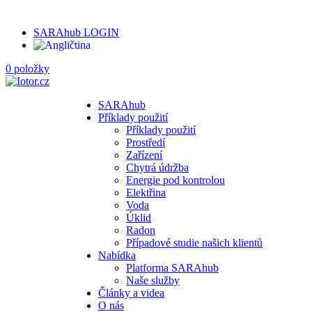
SARAhub LOGIN
0 položky
SARAhub
Příklady použití
Příklady použití
Prostředí
Zařízení
Chytrá údržba
Energie pod kontrolou
Elektřina
Voda
Úklid
Radon
Případové studie našich klientů
Nabídka
Platforma SARAhub
Naše služby
Články a videa
O nás