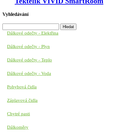
Tektelik VIVID SmartRoom
Vyhledávání
Vyhledávání
Dálkové odečty - Elektřina
Dálkové odečty - Plyn
Dálkové odečty - Teplo
Dálkové odečty - Voda
Pohybová čidla
Záplavová čidla
Chytré pasti
Dálkoměry