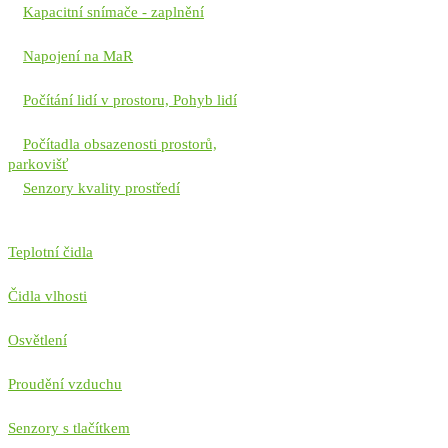
Kapacitní snímače - zaplnění
Napojení na MaR
Počítání lidí v prostoru, Pohyb lidí
Počítadla obsazenosti prostorů,
parkovišť
Senzory kvality prostředí
Teplotní čidla
Čidla vlhosti
Osvětlení
Proudění vzduchu
Senzory s tlačítkem