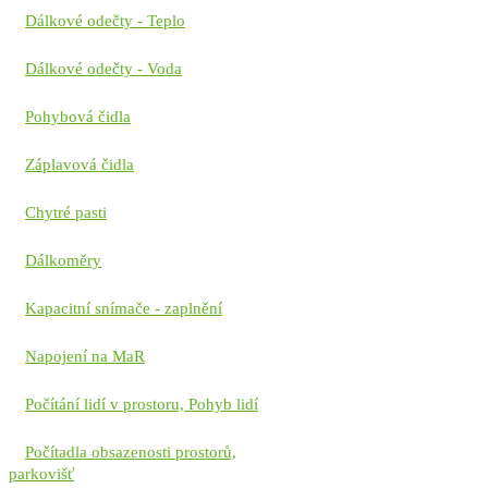
Dálkové odečty - Teplo
Dálkové odečty - Voda
Pohybová čidla
Záplavová čidla
Chytré pasti
Dálkoměry
Kapacitní snímače - zaplnění
Napojení na MaR
Počítání lidí v prostoru, Pohyb lidí
Počítadla obsazenosti prostorů,
parkovišť