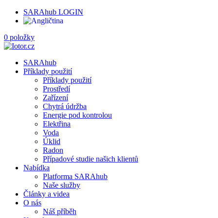
SARAhub LOGIN
0 položky
SARAhub
Příklady použití
Příklady použití
Prostředí
Zařízení
Chytrá údržba
Energie pod kontrolou
Elektřina
Voda
Úklid
Radon
Případové studie našich klientů
Nabídka
Platforma SARAhub
Naše služby
Články a videa
O nás
Náš příběh