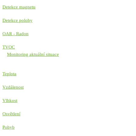
Detekce magnetu
Detekce polohy
OAR - Radon
TVOC
Monitoring aktuální situace
Teplota
Vzdálenost
Vlhkost
Osvětlení
Pohyb