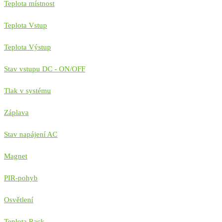
Teplota místnost
Teplota Vstup
Teplota Výstup
Stav vstupu DC - ON/OFF
Tlak v systému
Záplava
Stav napájení AC
Magnet
PIR-pohyb
Osvětlení
Teplota Rack