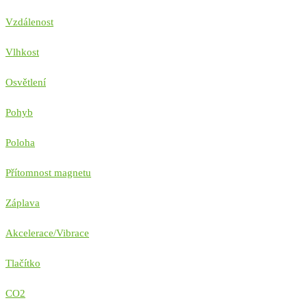
Vzdálenost
Vlhkost
Osvětlení
Pohyb
Poloha
Přítomnost magnetu
Záplava
Akcelerace/Vibrace
Tlačítko
CO2