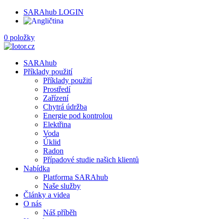
SARAhub LOGIN
0 položky
SARAhub
Příklady použití
Příklady použití
Prostředí
Zařízení
Chytrá údržba
Energie pod kontrolou
Elektřina
Voda
Úklid
Radon
Případové studie našich klientů
Nabídka
Platforma SARAhub
Naše služby
Články a videa
O nás
Náš příběh