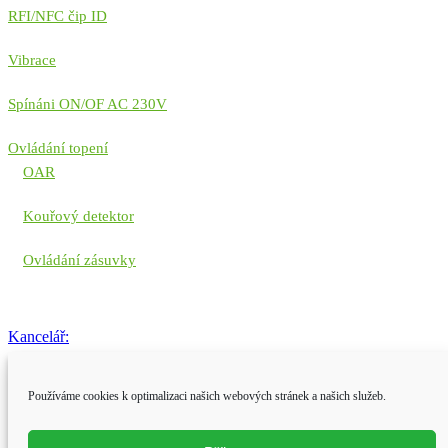
RFI/NFC čip ID
Vibrace
Spínáni ON/OF AC 230V
Ovládání topení
OAR
Kouřový detektor
Ovládání zásuvky
Kancelář:
28. října 3388, Ostrava
Používáme cookies k optimalizaci našich webových stránek a našich služeb.
Email:
team@iotor.eu
Telefon: +420 234 707 950