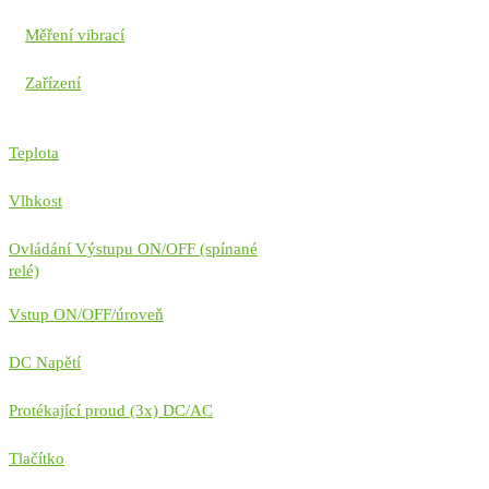
Měření vibrací
Zařízení
Teplota
Vlhkost
Ovládání Výstupu ON/OFF (spínané
relé)
Vstup ON/OFF/úroveň
DC Napětí
Protékající proud (3x) DC/AC
Tlačítko