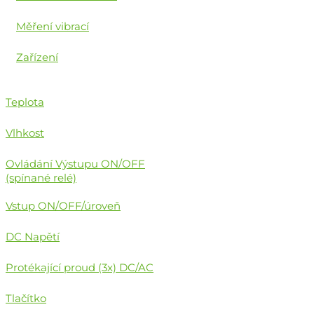
Měření vibrací
Zařízení
Teplota
Vlhkost
Ovládání Výstupu ON/OFF
(spínané relé)
Vstup ON/OFF/úroveň
DC Napětí
Protékající proud (3x) DC/AC
Tlačítko