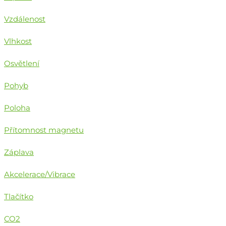
Vzdálenost
Vlhkost
Osvětlení
Pohyb
Poloha
Přítomnost magnetu
Záplava
Akcelerace/Vibrace
Tlačítko
CO2